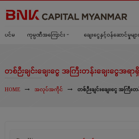
ပင်မ
ကုမ္ပဏီအကြောင်း
ချေးငွေနှင့်ဝန်ဆောင်မှုမျာ
တစ်ဉီးချင်းချေးငွေ အကြီးတန်းချေးငွေအရာရှ
HOME
အလုပ်အကိုင်
တစ်ဉီးချင်းချေးငွေ အကြီးတန