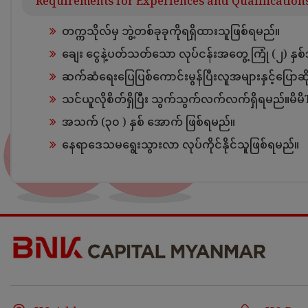
Requirements for Experiences and Qualification
တက္ကသိုလ်မှ ဘွဲ့တစ်ခုခုကိုရရှိထားသူဖြစ်ရမည်။
ချေး‌ ငွေနဲ့ပတ်သတ်သော လုပ်ငန်းအတွေ့ ကြုံ (၂) နှ
ဆက်ဆံရေးပြေပြစ်ကောင်းမွန်ပြီးလူအများနှင့်ပြောဆ
သင်ယူလိုစိတ်ရှိပြီး သွက်သွက်လက်လက်ရှိရမည်။မိမိT
အသက် (၃၀ ) နှစ် အောက် ဖြစ်ရမည်။
နေရာဒေသမရွေးသွားလာ လုပ်ကိုင်နိုင်သူဖြစ်ရမည်။