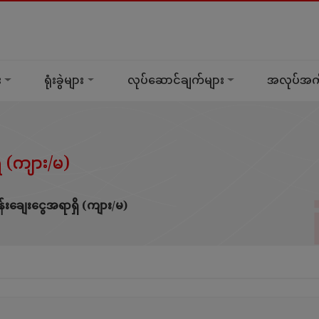
း
ရုံးခွဲများ
လုပ်ဆောင်ချက်များ
အလုပ်အကိ
ိ (ကျား/မ)
်းချေးငွေအရာရှိ (ကျား/မ)