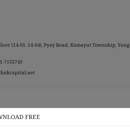
 Floor (14-01, 14-04), Pyay Road, Kamayut Township, Yang
1-7532743
 , 2026
မတ် 10 , 2026
nkcapital.net
𝒂𝒑𝒊𝒕𝒂𝒍 𝑴𝒚𝒂𝒏𝒎𝒂𝒓 ၏ ၁၀ နှစ်ပြည့်
𝗛𝗮𝗽𝗽𝘆 𝗕𝗶𝗿𝘁𝗵𝗱𝗮𝘆 𝘁𝗼 
များအား ဂုဏ်ပြုဆုပေးခြင်းနှင့်
𝐢𝐟𝐢𝐜𝐚𝐭𝐞 ပေးအပ်ခြင်း အခမ်းအနား
ိုင်ရန်အတွက် အချက်အလက်များရှာဖွေခြင်း။
WNLOAD FREE
်ငန်းများ ကုမ္ပဏီများနှင့်ချိတ်ဆက်လုပ်ကိုင်ခြင်း။