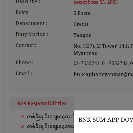
Deadline :
စက်တင်ဘာ 23, 2025
Posts :
5 Posts
Department :
Credit
Duty Station :
Yangon
Contact :
No. (527), M Tower, 14th
Myanmar.
Phone :
01-7532741
,
01-7532742
,
0
မတ် 12
မတ် 18 , 2026
Email :
bnkcapitalmyanmar@m.b
𝑩𝑵𝑲 𝑪
nce
Leadership Alignment &
ဝန်ထမ်း
Organizational Governance
𝐂𝐞𝐫𝐭
Training
Key Responsibilities
တစ်ဉီးချင်းချေးငွေထုတ်ကုန်အသစ်များ လုပ်ဆောင်န
BNK SUM APP DO
တစ်ဉီးချင်းချေးငွေအားတိုးမြှင့်လုပ်ဆောင်နိုင်ရန် လုပ