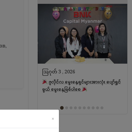
on,
ဩဂုတ် 3 , 2026
 March 𝗦𝘁𝗮𝗿!
ဇူလိုင်လ မွေးနေ့ရှင်များအားလုံး ပျော်ရွှင်
ဖွယ် မွေးနေ့ဖြစ်ပါစေ
×