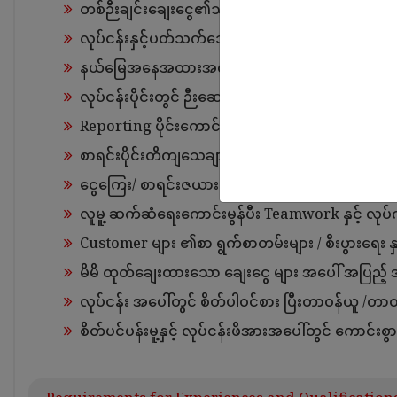
တစ်ဉီးချင်းချေးငွေ၏သတ်မှတ် Target ပြည့်မှီအောင
လုပ်ငန်းနှင့်ပတ်သက်သော အစီအစဉ်များကောင်းစွာရေးဆ
နယ်မြေအနေအထားအလိုက်သင့်တော်သော ချေးငွေထုတ်
လုပ်ငန်းပိုင်းတွင် ဉီးဆောင်လုပ်ကိုင်နိုင်ခြင်း။
Reporting ပိုင်းကောင်းစွာလုပ်ဆောင်ခြင်း။
စာရင်းပိုင်းတိကျသေချာစွာလုပ်ကိုင်ခြင်း။
ငွေကြေး/ စာရင်းဇယားများနှင့် ပတ်သတ်၍ ကောင်းစွာ 
လူမူ့ ဆက်ဆံရေးကောင်းမွန်ပီး Teamwork နှင့် လုပ်ကိ
Customer များ ၏စာ ရွက်စာတမ်းများ / စီးပွားရေး နှင့်
မိမိ ထုတ်ချေးထားသော ချေးငွေ များ အပေါ် အပြည့် 
လုပ်ငန်း အပေါ်တွင် စိတ်ပါဝင်စား ပြီးတာဝန်ယူ /တာဝန်
စိတ်ပင်ပန်းမူ့နှင့် လုပ်ငန်းဖိအားအပေါ်တွင် ကောင်းစွာ