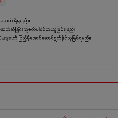
s
စ်အထက် ရှိရမည် ။
ိုဆက်ဆံခြင်းကိုစိတ်ပါဝင်စားသူဖြစ်ရမည်။
argetကို ပြည့်မှီအောင်ဆောင်ရွက်နိုင်သူဖြစ်ရမည်။