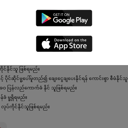
်ဆောင်ရွက်ခြင်း။
ွဲနိုင်ခြင်း။
ကုန်များဖော်ထုတ်ခြင်း။
တွက်ချက် စစ်ဆေး ထိန်းသိမ်း နိုင်သူ ဖြစ်ရမည်။
ုင်နိုင်သူ ဖြစ်ရမည်။
 ပိုင်ဆိုင်မူ့ပေါ်မူတည်၍ ချေးငွေချပေးနိုင်ရန် ကောင်းစွာ စီမံနိုင်
အဝ ပြန်လည်ကောက်ခံ နိုင် သူဖြစ်ရမည်။
ခံ မူ့ရှိရမည်။
 လုပ်ကိုင်နိုင်သူဖြစ်ရမည်။