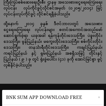
ကြီးကြပ်စစ်ဆေးရေးဦးစီး ဌာနမှ အသေးစားငွေရေးကြေးရေး
လုပ်ငန်း လုပ်ကိုင်ခွင့်လိုင်စင်အမှတ် (၀၂၀၅/၂၀၁၄) ဖြင့်
လုပ်ငန်းလုပ်ကိုင်ခွင့် လိုင်စင်ရရှိခဲ့ပါသည်။
ထို့နောက် ၂၀၁၄ ခုနှစ် ဒီဇင်ဘာလတွင် အသေးစား
ငွေရေးကြေးရေး လုပ်ငန်းများ စတင်အကောင်အထည်ဖော်
ဆောင်ရွက်ခဲ့ရာ ယခုအခါ ရန်ကုန်တိုင်းဒေသကြီး၊ ပဲခူးတိုင်း
ဒေသကြီး၊ မွန်ပြည်နယ်၊ မကွေးတိုင်းဒေသကြီး၊ စစ်ကိုင်းတိုင်း
ဒေသကြီး၊ တနင်္သာရီတိုင်းဒေသကြီး၊ ကချင်ပြည်နယ်၊
ကရင်ပြည်နယ် နှင့် ရှမ်းပြည်နယ် အစရှိသဖြင့် တိုင်းနှင့်
ပြည်နယ် ( ၉ ) ခု တွင် ရုံးခွဲပေါင်း (၄၁) ခုကို အောင်မြင်စွာ ဖွင့်
လှစ်နိုင်ခဲ့ပါသည်။
BNK SUM APP DOWNLOAD FREE
×
Our Mission