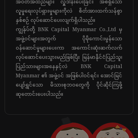
အဝတ်အထည်များ လှူဒါန်းပေးခြင်း အစရှိသော
လူမှုရေးလုပ်ရှားမှုများကိုလဲ စိတ်အားထက်သန်စွာ
နှစ်စဉ် လုပ်ဆောင်ပေးလျက်ရှိပါသည်။
ကျွန်ုပ်တို့ BNK Capital Myanmar Co.,Ltd မှ
အဖွဲ့ဝင်များအတွက် ပိုမိုကောင်းမွန်သော
ဝန်ဆောင်မှုများပေးကာ အကောင်းဆုံးဆက်လက်
လုပ်ဆောင်ပေးသွားမည်ဖြစ်ပြီး မြန်မာနိုင်ငံပြည်သူ၊
ပြည်သားများအနေနှင့်လဲ BNK Capital
Myanmar ၏ အဖွဲ့ဝင် အဖြစ်ပါဝင်ရင်း အောင်မြင်
ပျော်ရွှင်သော မိသားစုဘဝတွေကို ပိုင်ဆိုင်ကြဖို့
ဆုတောင်းပေးပါသည်။