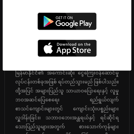
ယခုတွင် ချေးငွေလိုအပ်သူများအတွက် ပိုမို
အဆင်ပြေစေရန် ရည်ရွယ်လျက် လိုင်စင်ရရှိထား
သော တရားဝင်အဖွဲ့အစည်းတစ်ခုဖြစ်ပါသည်။
နောင်အနာဂတ်တွင်လည်း အဖွဲ့ဝင်များ၏
လိုအပ်ချက်များကို ဖြည့်ဆည်းပေးလျက်
မြန်မာနိုင်ငံ၏ အကောင်းဆုံး ငွေကြေးဝန်ဆောင်မှု
လုပ်ငန်းတစ်ခုအဖြစ် ရပ်တည်သွားမည် ဖြစ်ပါသည်။
ထို့အပြင် အများပြည်သူ သာယာဝပြောရေးနှင့် လူမှု
ဘဝအဆင်ပြေစေရေး ရည်ရွယ်လျက်
စာသင်ကျောင်းများတွင် ကျောင်းသုံးပစ္စည်းများ
လှူဒါန်းခြင်း၊ သဘာဝဘေးအန္တရယ်နှင့် ရင်ဆိုင်ရ
သောပြည်သူများအတွက် စားသောက်ကုန်များ