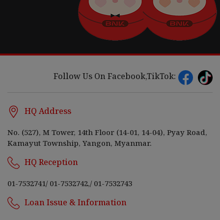
Follow Us On Facebook,TikTok:
HQ Address
No. (527), M Tower, 14th Floor (14-01, 14-04), Pyay Road,
Kamayut Township, Yangon, Myanmar.
HQ Reception
01-7532741
/
01-7532742,
/
01-7532743
Loan Issue & Information