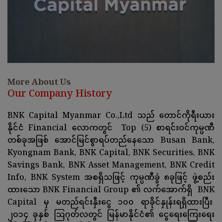
More About Us
Our Company History
BNK Capital Myanmar Co.,Ltd သည် တောင်ကိုရီးယား
နိုင်ငံ Financial လောကတွင် Top (5) စာရင်းဝင်ကုမ္ပဏီ
တစ်ခုအဖြစ် အောင်မြင်စွာရပ်တည်နေသော Busan Bank,
Kyongnam Bank, BNK Capital, BNK Securities, BNK
Savings Bank, BNK Asset Management, BNK Credit
Info, BNK System အစရှိသဖြင့် ကုမ္ပဏီခွဲ ၈ခုဖြင့် ဖွဲ့စည်း
ထားသော BNK Financial Group ၏ လက်အောက်ရှိ BNK
Capital မှ မတည်ရင်းနှီးငွေ ၁၀၀ ရာခိုင်နှုန်းရရှိထားပြီး
၂၀၁၄ ခုနှစ် သြဂုတ်လတွင် မြန်မာနိုင်ငံ၏ ငွေရေးကြေးရေး