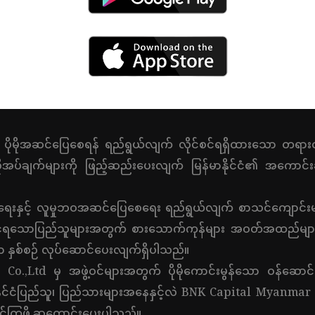
 ပိုမိုအဆင်ပြေစေရန် ရည်ရွယ်လျက် လိုင်စင်ရရှိထားသော တရားဝ
ပ်ချက်များကို ဖြည့်ဆည်းပေးလျက် မြန်မာနိုင်ငံ၏ အကောင်းဆု
းနှင့် လူမှုဘဝအဆင်ပြေစေရေး ရည်ရွယ်လျက် စာသင်ကျောင်းများတွ
ုင်ရသောပြည်သူများအတွက် စားသောက်ကုန်များ အဝတ်အထည်များ လ
ွာ နှစ်စဉ် လုပ်ဆောင်ပေးလျက်ရှိပါသည်။
 Co.,Ltd မှ အဖွဲ့ဝင်များအတွက် ပိုမိုကောင်းမွန်သော ဝန်ဆေ
နိုင်ငံပြည်သူ၊ ပြည်သားများအနေနှင့်လဲ BNK Capital Myanmar 
ိုင်ကြဖို့ ဆုတောင်းပေးပါသည်။