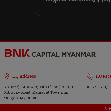
HQ Address
HQ Rec
No. (527), M Tower, 14th Floor (14-01, 14-
01-7532741
/
0
04), Pyay Road, Kamayut Township,
Yangon, Myanmar.
© 2