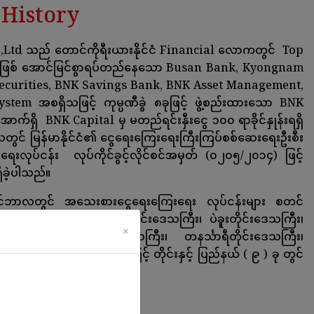
History
Ltd သည် တောင်ကိုရီးယားနိုင်ငံ Financial လောကတွင် Top
ခုအဖြစ် အောင်မြင်စွာရပ်တည်နေသော Busan Bank, Kyongnam
ecurities, BNK Savings Bank, BNK Asset Management,
em အစရှိသဖြင့် ကုမ္ပဏီခွဲ ၈ခုဖြင့် ဖွဲ့စည်းထားသော BNK
ရှိ BNK Capital မှ မတည်ရင်းနှီးငွေ ၁၀၀ ရာခိုင်နှုန်းရရှိ
လတွင် မြန်မာနိုင်ငံ၏ ငွေရေးကြေးရေးကြီးကြပ်စစ်ဆေးရေးဦးစီး
လုပ်ငန်း လုပ်ကိုင်ခွင့်လိုင်စင်အမှတ် (၀၂၀၅/၂၀၁၄) ဖြင့်
ရှိခဲ့ပါသည်။
ီဇင်ဘာလတွင် အသေးစားငွေရေးကြေးရေး လုပ်ငန်းများ စတင်
ဲ့ရာ ယခုအခါ ရန်ကုန်တိုင်းဒေသကြီး၊ ပဲခူးတိုင်းဒေသကြီး၊
×
သကြီး၊ စစ်ကိုင်းတိုင်းဒေသကြီး၊ တနင်္သာရီတိုင်းဒေသကြီး၊
့် ရှမ်းပြည်နယ် အစရှိသဖြင့် တိုင်းနှင့် ပြည်နယ် ( ၉ ) ခု တွင်
်စွာ ဖွင့်လှစ်နိုင်ခဲ့ပါသည်။