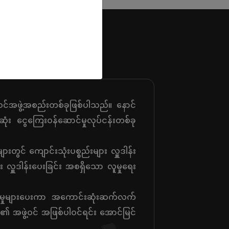
င်အဖွဲ့အစည်းတစ်ခုဖြစ်ပါသည်။ နောင်
ံး ငွေကြေးဝန်ဆောင်မှုလုပ်ငန်းတစ်ခု
င် ကျောင်းသုံးပစ္စည်းများ လှူဒါန်း
ှူဒါန်းပေးခြင်း အစရှိသော လူမှုရေး
ာင်မှုများပေးကာ အကောင်းဆုံးဆက်လက်
၏ အဖွဲ့ဝင် အဖြစ်ပါဝင်ရင်း အောင်မြင်