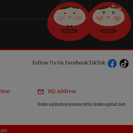
Follow Us On Facebook,TikTok:
tion
HQ Address
bnkcapitalmyanmar@m.bnkcapital.net
iper