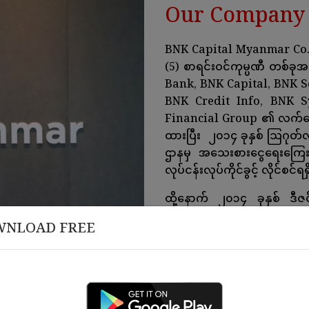
Our Company 
BNK Capital Myanmar Co.,
(5) စာရင်းဝင်ကုမ္ပဏီ တစ်
Bank, BNK Capital, BNK S
BNK Credit Info, BNK Syst
Financial Group ၏ လက်အောက်
ထားပြီး ၂၀၁၄ ခုနှစ် သြဂုတ်
ဌာနမှ အသေးစားငွေရေးကြေးရေး
လုပ်ငန်းလုပ်ကိုင်ခွင့် လိုင်စင်ရ
ထို့နောက် ၂၀၁၄ ခုနှစ် ဒ
အကောင်အထည်ဖော် ဆောင်ရွက်ခ
WNLOAD FREE
မွန်ပြည်နယ်၊ မကွေးတိုင်းဒေ
ကချင်ပြည်နယ်၊ ကရင်ပြည်နယ် နှင
ရုံးခွဲပေါင်း (၄၁) ခုကို အောင်မြင