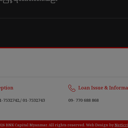
eption
Loan Issue & Informa
1-7532742,
/
01-7532743
09- 770 688 868
026 BNK Capital Myanmar. All rights reserved.
Web Design
by
NetScr