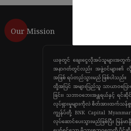
Our Mission
ယခုတွင် ချေးငွေလိုအပ်သူများအတွက်
အနာဂတ်တွင်လည်း အဖွဲ့ဝင်များ၏ လိုအ
အဖြစ် ရပ်တည်သွားမည် ဖြစ်ပါသည်။
ထို့အပြင် အများပြည်သူ သာယာဝပြောရေ
ခြင်း၊ သဘာဝဘေးအန္တရယ်နှင့် ရင်ဆိ
လုပ်ရှားမှုများကိုလဲ စိတ်အားထက်သန်စ
ကျွန်ုပ်တို့ BNK Capital Myanmar
လုပ်ဆောင်ပေးသွားမည်ဖြစ်ပြီး မြန်မာ
ပျော်ရွှင်သော မိသားစုဘဝတွေကို ပိုင်ဆ