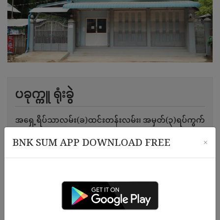
ပခုက္ကူ ရုံးခွဲ
အရှေ့ရိပ်သာလမ်း(ခ)ထင်းတန်းလမ်း၊ အမှတ်(၃)ရပ်ကွက်
၊ ပခုက္ကူမြို့နယ်၊ မကွေးတိုင်း။
BNK SUM APP DOWNLOAD FREE
×
၀၉-၂၆၁၁၇၆၀၉၈
, ၀၉-၂၆၁၁၇၆၀၉၉