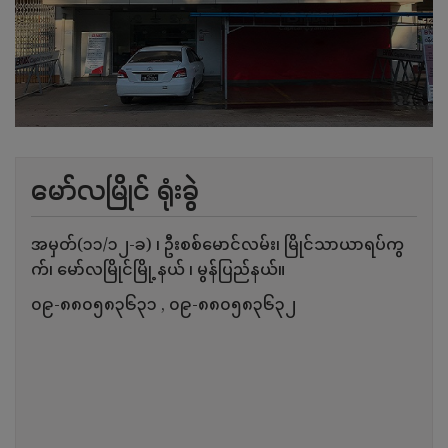
မော်လမြိုင် ရုံးခွဲ
အမှတ်(၁၁/၁၂-ခ) ၊ ဦးစစ်မောင်လမ်း၊ မြိုင်သာယာရပ်ကွ
က်၊ မော်လမြိုင်မြို့နယ် ၊ မွန်ပြည်နယ်။
၀၉-၈၈၀၅၈၃၆၃၁
, ၀၉-၈၈၀၅၈၃၆၃၂