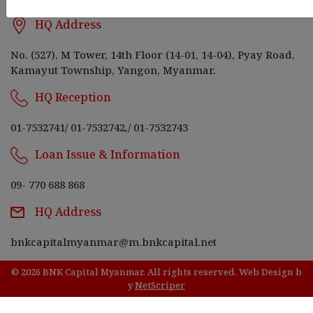
HQ Address
No. (527), M Tower, 14th Floor (14-01, 14-04), Pyay Road,
Kamayut Township, Yangon, Myanmar.
HQ Reception
01-7532741
/
01-7532742,
/
01-7532743
Loan Issue & Information
09- 770 688 868
HQ Address
bnkcapitalmyanmar@m.bnkcapital.net
© 2026 BNK Capital Myanmar. All rights reserved.
Web Design
b
y
NetScriper