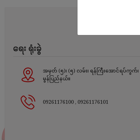
ရေး ရုံးခွဲ
အမှတ် (၅)၊ (၅) လမ်း၊ ရန်ကြီးအောင်ရပ်ကွက်၊ ရ
မွန်ပြည်နယ်။
09261176100
, 09261176101