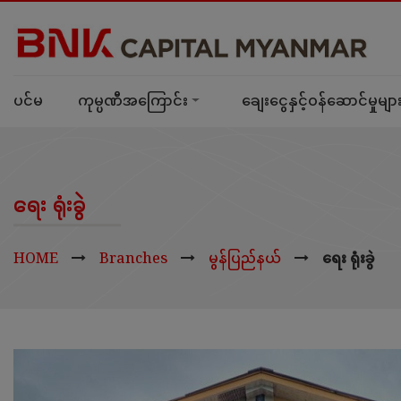
ပင်မ
ကုမ္ပဏီအကြောင်း
ချေးငွေနှင့်ဝန်ဆောင်မှုမျာ
ရေး ရုံးခွဲ
HOME
Branches
မွန်ပြည်နယ်
ရေး ရုံးခွဲ