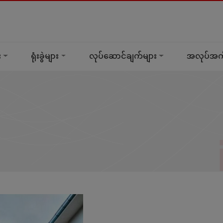
း
ရုံးခွဲများ
လုပ်ဆောင်ချက်များ
အလုပ်အကိ