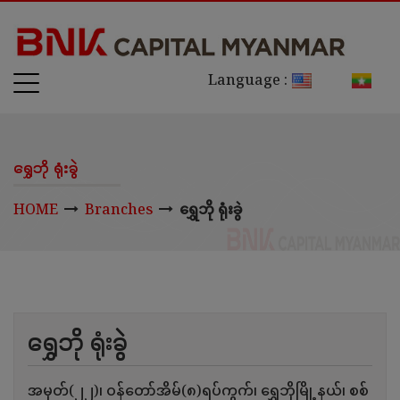
Language :
ရွှေဘို ရုံးခွဲ
HOME
Branches
ရွှေဘို ရုံးခွဲ
ရွှေဘို ရုံးခွဲ
အမှတ်(၂၂)၊ ဝန်တော်အိမ်(၈)ရပ်ကွက်၊ ရွှေဘိုမြို့နယ်၊ စစ်