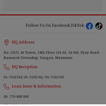
Follow Us On Facebook,TikTok:
HQ Address
No. (527), M Tower, 14th Floor (14-01, 14-04), Pyay Road,
Kamayut Township, Yangon, Myanmar.
HQ Reception
01-7532741
/
01-7532742,
/
01-7532743
Loan Issue & Information
09- 770 688 868
HQ Address