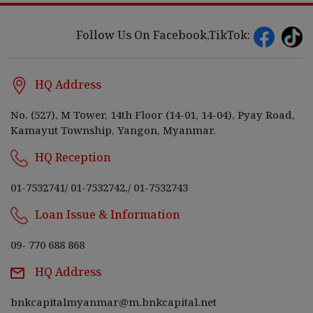
Follow Us On Facebook,TikTok:
HQ Address
No. (527), M Tower, 14th Floor (14-01, 14-04), Pyay Road,
Kamayut Township, Yangon, Myanmar.
HQ Reception
01-7532741
/
01-7532742,
/
01-7532743
Loan Issue & Information
09- 770 688 868
HQ Address
bnkcapitalmyanmar@m.bnkcapital.net