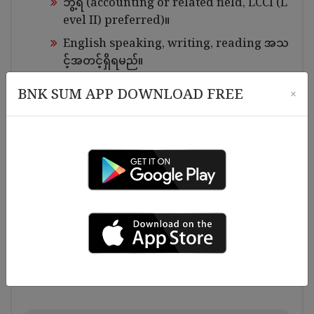
ဘွဲ့ရ (accounting or related field, LCCI (L
evel II) preferred)။
English speaking, writing, reading အသ
င့်အတင့်ရှိရမည်။
Computer ဖြင့် Microsoft word နှင့် excel
BNK SUM APP DOWNLOAD FREE
×
အသုံးပြုနိုင်ရမည်။
လူမှုဆက်ဆံရေး ပြေပြစ်ကောင်းမွန်ရမည်။
အလုပ်တွင် ရိုးသား ကြိုးစားသူဖြစ်ရမည်။
အလုပ်တွင်ပေါ်ပေါက်လာသော လုပ်ငန်းကိစ္စရပ်မ
ျားကို ညှိနှိုင်းဖြေရှင်း လုပ်ဆောင်နိုင်ရမည်။
အလုပ်နှင့်ပတ်သက်သော ဖိစီးမှုများအားရင်ဆိုင်
နိုင်ပြီး လိုအပ်လျှင် ခရီးသွားနိုင်ရမည်။