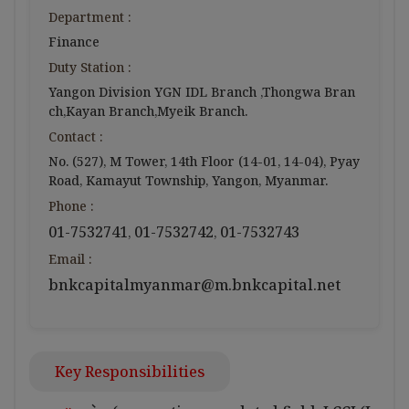
Department :
Finance
Duty Station :
Yangon Division YGN IDL Branch ,Thongwa Bran
ch,Kayan Branch,Myeik Branch.
Contact :
No. (527), M Tower, 14th Floor (14-01, 14-04), Pyay
Road, Kamayut Township, Yangon, Myanmar.
Phone :
01-7532741
01-7532742
01-7532743
,
,
Email :
bnkcapitalmyanmar@m.bnkcapital.net
Key Responsibilities