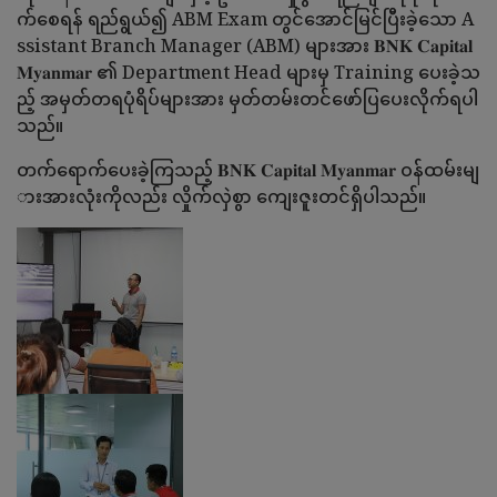
က်စေရန် ရည်ရွယ်၍ ABM Exam တွင်အောင်မြင်ပြီးခဲ့သော A
ssistant Branch Manager (ABM) များအား 𝐁𝐍𝐊 𝐂𝐚𝐩𝐢𝐭𝐚𝐥
𝐌𝐲𝐚𝐧𝐦𝐚𝐫 ၏ Department Head များမှ Training ပေးခဲ့သ
ည့် အမှတ်တရပုံရိပ်များအား မှတ်တမ်းတင်ဖော်ပြပေးလိုက်ရပါ
သည်။
တက်ရောက်ပေးခဲ့ကြသည့် 𝐁𝐍𝐊 𝐂𝐚𝐩𝐢𝐭𝐚𝐥 𝐌𝐲𝐚𝐧𝐦𝐚𝐫 ဝန်ထမ်းမျ
ားအားလုံးကိုလည်း လှိုက်လှဲစွာ ကျေးဇူးတင်ရှိပါသည်။