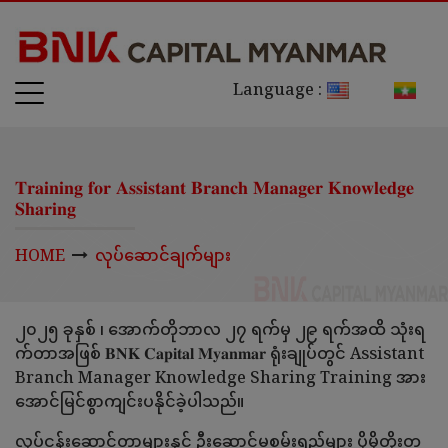
Language :
𝐓𝐫𝐚𝐢𝐧𝐢𝐧𝐠 𝐟𝐨𝐫 𝐀𝐬𝐬𝐢𝐬𝐭𝐚𝐧𝐭 𝐁𝐫𝐚𝐧𝐜𝐡 𝐌𝐚𝐧𝐚𝐠𝐞𝐫 𝐊𝐧𝐨𝐰𝐥𝐞𝐝𝐠𝐞
𝐒𝐡𝐚𝐫𝐢𝐧𝐠
HOME
လုပ်ဆောင်ချက်များ
၂၀၂၅ ခုနှစ် ၊ အောက်တိုဘာလ ၂၇ ရက်မှ ၂၉ ရက်အထိ
သုံးရ
က်တာအဖြစ် 𝐁𝐍𝐊 𝐂𝐚𝐩𝐢𝐭𝐚𝐥 𝐌𝐲𝐚𝐧𝐦𝐚𝐫 ရုံးချုပ်တွင် Assistant
Branch Manager Knowledge Sharing Training အား
အောင်မြင်စွာကျင်းပနိုင်ခဲ့ပါသည်။
လုပ်ငန်းဆောင်တာများနှင့် ဦးဆောင်မှုစွမ်းရည်များ ပိုမိုတိုးတ