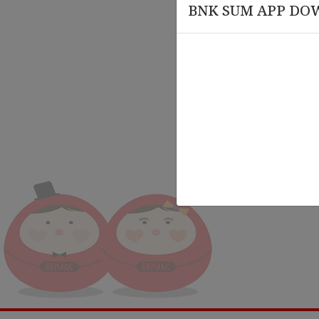
BNK SUM APP DO
မတ် 12
မတ် 18 , 2026
𝑩𝑵𝑲 𝑪
nce
Leadership Alignment &
ဝန်ထမ်း
Organizational Governance
𝐂𝐞𝐫𝐭
Training