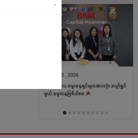
×
ဩဂုတ် 3 , 2026
 March 𝗦𝘁𝗮𝗿!
ဇူလိုင်လ မွေးနေ့ရှင်များအားလုံး ပျော်ရွှင်
ဖွယ် မွေးနေ့ဖြစ်ပါစေ