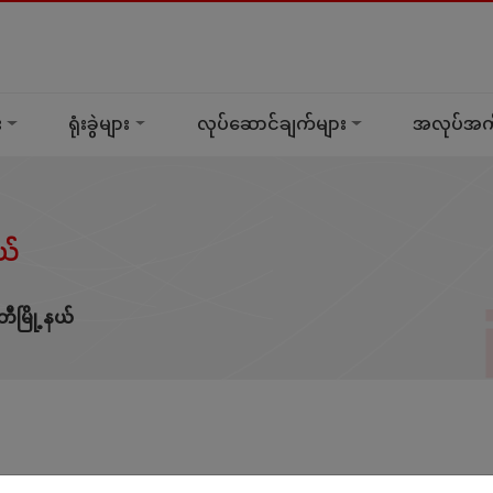
း
ရုံးခွဲများ
လုပ်ဆောင်ချက်များ
အလုပ်အကိ
ယ်
ီမြို့နယ်