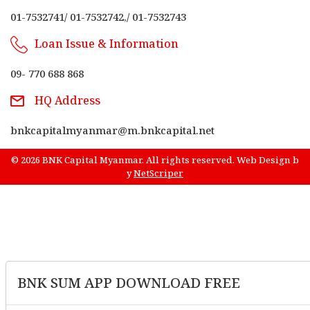
01-7532741
/
01-7532742,
/
01-7532743
Loan Issue & Information
09- 770 688 868
HQ Address
bnkcapitalmyanmar@m.bnkcapital.net
© 2026 BNK Capital Myanmar. All rights reserved.
Web Design
b
y
NetScriper
BNK SUM APP DOWNLOAD FREE