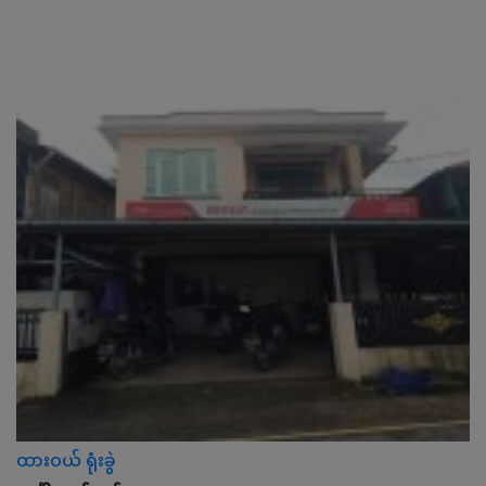
ထားဝယ် ရုံးခွဲ