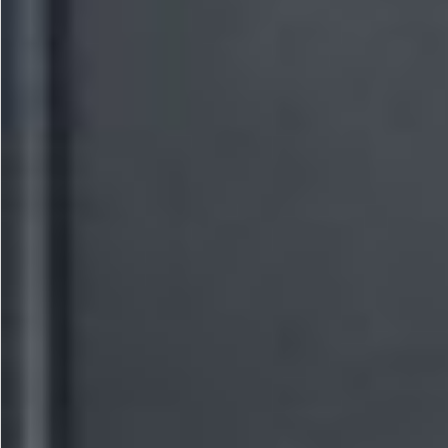
ဇွန် 29 , 2026
BNK Capital Myanmar Welcomes the CEO and Manageme