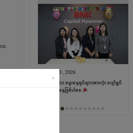
on,
ဩဂုတ် 3 , 2026
×
 March 𝗦𝘁𝗮𝗿!
ဇူလိုင်လ မွေးနေ့ရှင်များအားလုံး ပျော်ရွှင်
ဖွယ် မွေးနေ့ဖြစ်ပါစေ