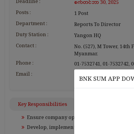
Deadline :
စက်တင်ဘာ 30, 2025
Posts :
1 Post
Department :
Reports To Director
Duty Station :
Yangon HQ
Contact :
No. (527), M Tower, 14th
Myanmar.
Phone :
01-7532741
,
01-7532742
,
0
မတ် 12
မတ် 18 , 2026
Email :
bnkcapitalmyanmar@m.b
𝑩𝑵𝑲 𝑪
BNK SUM APP DO
nce
Leadership Alignment &
ဝန်ထမ်း
Organizational Governance
𝐂𝐞𝐫𝐭
Training
Key Responsibilities
Ensure company operations comply with reg
Develop, implement, and monitor complianc