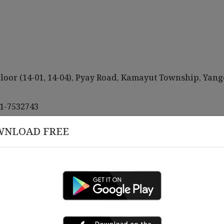
 Floor (14-01, 14-04), Pyay Road, Kamayut Township, Yang
1-7532743
 , 2026
မတ် 10 , 2026
nkcapital.net
𝒂𝒑𝒊𝒕𝒂𝒍 𝑴𝒚𝒂𝒏𝒎𝒂𝒓 ၏ ၁၀ နှစ်ပြည့်
WNLOAD FREE
𝗛𝗮𝗽𝗽𝘆 𝗕𝗶𝗿𝘁𝗵𝗱𝗮𝘆 𝘁𝗼 
များအား ဂုဏ်ပြုဆုပေးခြင်းနှင့်
𝐢𝐟𝐢𝐜𝐚𝐭𝐞 ပေးအပ်ခြင်း အခမ်းအနား
ulatory and legal requirements.
e policies and procedures.