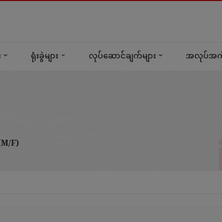
း
ရုံးခွဲများ
လုပ်ဆောင်ချက်များ
အလုပ်အကိ
M/F)