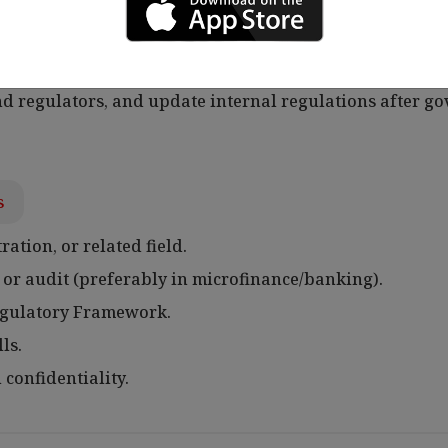
s.
o staff, including FRD (Financial Regulatory Departmen
d regulators, and update internal regulations after g
s
ation, or related field.
or audit (preferably in microfinance/banking).
egulatory Framework.
ls.
confidentiality.