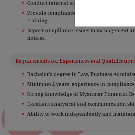
Conduct internal audits and risk assessment
Provide compliance training and guidance t
training.
Report compliance issues to management an
notices.
Requirements for Experiences and Qualification
Bachelor’s degree in Law, Business Administr
Minimum 2 years’ experience in compliance 
Strong knowledge of Myanmar Financial R
Excellent analytical and communication skil
Ability to work independently and maintain 