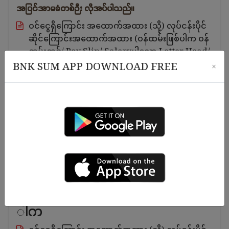
အပြင်အာမခံတစ်ဉီး လိုအပ်ပါသည်။
ဝင်ငွေရှိကြောင်း အထောက်အထား (သို့) လုပ်ငန်းပိုင်
ဆိုင်ကြောင်းအထောက်အထား (ဝန်ထမ်းဖြစ်ပါက ဝန်
ထမ်းကဒ်/ Pay Slip/ Salaryပါသော Letter Head/
အလုပ်လုပ်ကိုင်နေသော ကုမ္ပဏီ (သို့) အဖွဲ့အစည်း၏
BNK SUM APP DOWNLOAD FREE
×
ထောက်ခံချက် (HR Recommend) စသည်…..)
မှတ်ပုံတင်မိတ္တူ
သန်းခေါင်စာရင်းမိတ္တူ (သို့) နေထိုင်ကြောင်းထောက်ခံ
စာ
လိုင်စင်ဓာတ်ပုံ (၂)ပုံ
“ အပြန်အလှန် အာမခံအနေဖြင့်လည်း ချေးငွေရယူနိုင်
ပါသည်။“
ချေးငွေ(၁၅)သိန်းအထက် ထုတ်ယူပ
ါက