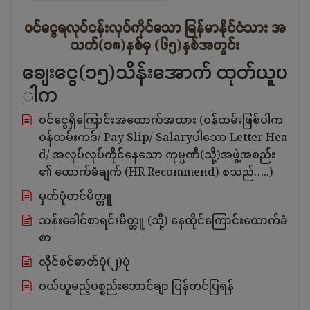
ဝင်ငွေရလုပ်ငန်းလုပ်ကိုင်သော မြန်မာနိုင်ငံသား အ
သက်(၁၈)နှစ်မှ (၆၅)နှစ်အတွင်း
ချေးငွေ(၁၅)သိန်းအောက် ထုတ်ယူပ
ါက
၀င်ငွေရှိကြောင်းအထောက်အထား (ဝန်ထမ်းဖြစ်ပါက
ဝန်ထမ်းကဒ်/ Pay Slip/ Salaryပါသော Letter Hea
d/ အလုပ်လုပ်ကိုင်နေသော ကုမ္ပဏီ(သို့)အဖွဲ့အစည်း
၏ ထောက်ခံချက် (HR Recommend) စသည်…..)
မှတ်ပုံတင်မိတ္တူ
သန်းခေါင်စာရင်းမိတ္တူ (သို့) နေထိုင်ကြောင်းထောက်ခံ
စာ
လိုင်စင်ဓာတ်ပုံ(၂)ပုံ
ဝယ်ယူမည့်ပစ္စည်းဘောင်ချာ ပြန်တင်ပြရန်