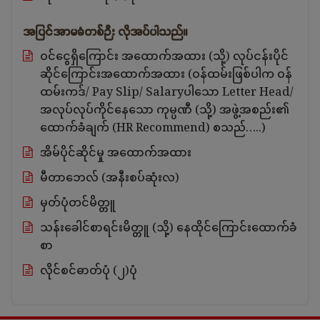
အပြင်အာမခံတစ်ဉီး လိုအပ်ပါသည်။
ဝင်ငွေရှိကြောင်း အထောက်အထား (သို့) လုပ်ငန်းပိုင်
ဆိုင်ကြောင်းအထောက်အထား (ဝန်ထမ်းဖြစ်ပါက ဝန်
ထမ်းကဒ်/ Pay Slip/ Salaryပါသော Letter Head/
အလုပ်လုပ်ကိုင်နေသော ကုမ္ပဏီ (သို့) အဖွဲ့အစည်း၏
ထောက်ခံချက် (HR Recommend) စသည်…..)
အိမ်ပိုင်ဆိုင်မှု အထောက်အထား
မီတာဘေလ် (အနီးစပ်ဆုံးလ)
မှတ်ပုံတင်မိတ္တူ
သန်းခေါင်စာရင်းမိတ္တူ (သို့) နေထိုင်ကြောင်းထောက်ခံ
စာ
လိုင်စင်ဓာတ်ပုံ (၂)ပုံ