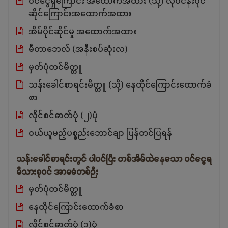
ဝင်ငွေရှိကြောင်း အထောက်အထား (သို့) လုပ်ငန်းပိုင်
ဆိုင်ကြောင်းအထောက်အထား
အိမ်ပိုင်ဆိုင်မှု အထောက်အထား
မီတာဘေလ် (အနီးစပ်ဆုံးလ)
မှတ်ပုံတင်မိတ္တူ
သန်းခေါင်စာရင်းမိတ္တူ (သို့) နေထိုင်ကြောင်းထောက်ခံ
စာ
လိုင်စင်ဓာတ်ပုံ (၂)ပုံ
ဝယ်ယူမည့်ပစ္စည်းဘောင်ချာ ပြန်တင်ပြရန်
သန်းခေါင်စာရင်းတွင် ပါဝင်ပြီး တစ်အိမ်ထဲနေသော ဝင်ငွေရ
မိသားစုဝင် အာမခံတစ်ဉီး
မှတ်ပုံတင်မိတ္တူ
နေထိုင်ကြောင်းထောက်ခံစာ
လိုင်စင်ဓာတ်ပုံ (၁)ပုံ