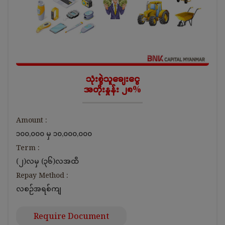
သုံးစွဲသူချေးငွေ
အတိုးနှုန်း ၂၈%
Amount :
၁၀၀,၀၀၀ မှ ၁၀,၀၀၀,၀၀၀
Term :
(၂)လမှ (၃၆)လအထိ
Repay Method :
လစဉ်အရစ်ကျ
Require Document