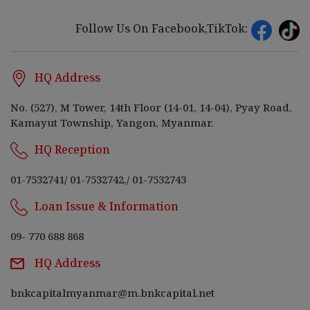
Follow Us On Facebook,TikTok:
HQ Address
No. (527), M Tower, 14th Floor (14-01, 14-04), Pyay Road,
Kamayut Township, Yangon, Myanmar.
HQ Reception
01-7532741
/
01-7532742,
/
01-7532743
Loan Issue & Information
09- 770 688 868
HQ Address
bnkcapitalmyanmar@m.bnkcapital.net