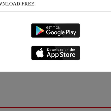
WNLOAD FREE
 , 2026
မတ် 10 , 2026
𝒂𝒑𝒊𝒕𝒂𝒍 𝑴𝒚𝒂𝒏𝒎𝒂𝒓 ၏ ၁၀ နှစ်ပြည့်
𝗛𝗮𝗽𝗽𝘆 𝗕𝗶𝗿𝘁𝗵𝗱𝗮𝘆 𝘁𝗼 
များအား ဂုဏ်ပြုဆုပေးခြင်းနှင့်
𝐢𝐟𝐢𝐜𝐚𝐭𝐞 ပေးအပ်ခြင်း အခမ်းအနား