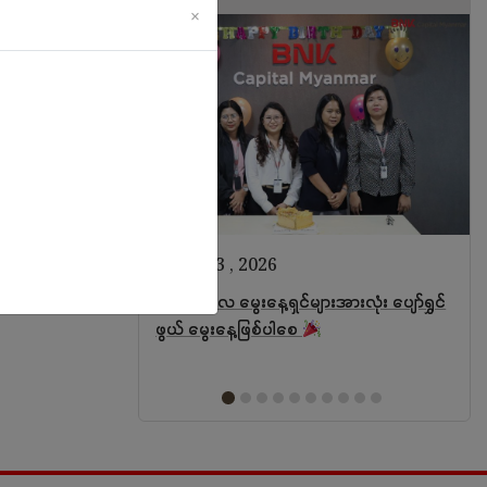
×
ဩဂုတ် 3 , 2026
 March 𝗦𝘁𝗮𝗿!
ဇူလိုင်လ မွေးနေ့ရှင်များအားလုံး ပျော်ရွှင်
ဖွယ် မွေးနေ့ဖြစ်ပါစေ